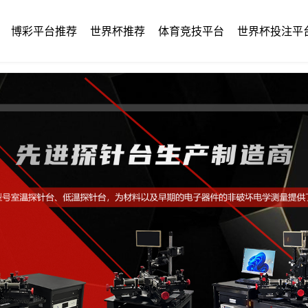
博彩平台推荐
世界杯推荐
体育竞技平台
世界杯投注平