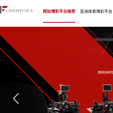
博彩平台推荐
网站博彩平台推荐
亚洲体育博彩平台