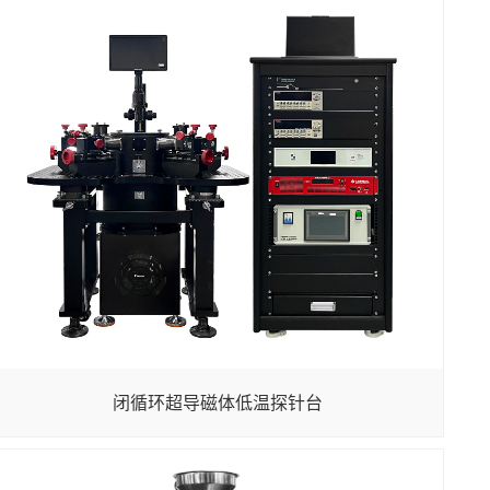
闭循环超导磁体低温探针台