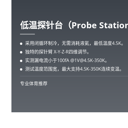
低温探针台（Probe Statio
采用闭循环制冷，无需消耗液氦，最低温度4.5K。
独特的探针臂 X-Y-Z-R四维调节。
实测漏电流小于100fA @1V@4.5K-350K。
测试温度范围宽，最大支持4.5K-350K连续变温。
专业体育推荐