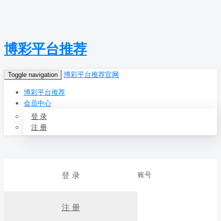
博彩平台推荐
博彩平台推荐官网
Toggle navigation
博彩平台推荐
会员中心
登 录
注 册
登 录
账号
注 册