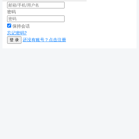
密码
保持会话
忘记密码?
还没有账号？点击注册
登 录