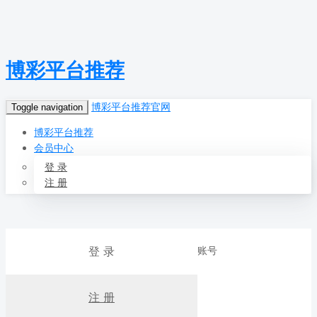
博彩平台推荐
博彩平台推荐官网
Toggle navigation
博彩平台推荐
会员中心
登 录
注 册
登 录
账号
注 册