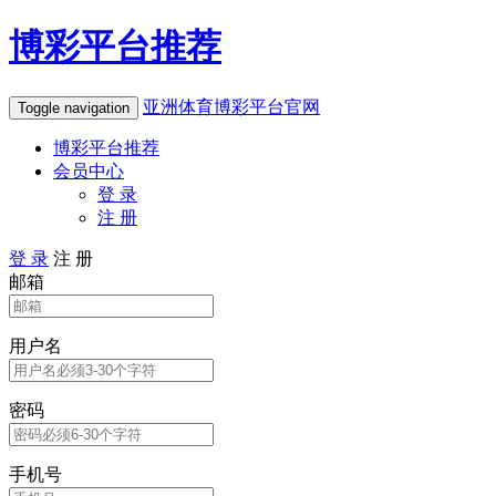
博彩平台推荐
亚洲体育博彩平台官网
Toggle navigation
博彩平台推荐
会员中心
登 录
注 册
登 录
注 册
邮箱
用户名
密码
手机号