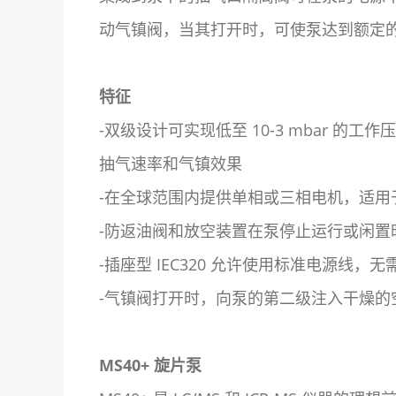
动气镇阀，当其打开时，可使泵达到额定
特征
-双级设计可实现低至 10-3 mbar 的
抽气速率和气镇效果
-在全球范围内提供单相或三相电机，适
-防返油阀和放空装置在泵停止运行或闲
-插座型 IEC320 允许使用标准电源线
-气镇阀打开时，向泵的第二级注入干燥
MS40+ 旋片泵