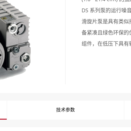
DS 系列泵的运行噪
滑旋片泵是具有类似
备紧凑且绿色环保的优
组件，在低压下具有
技术参数