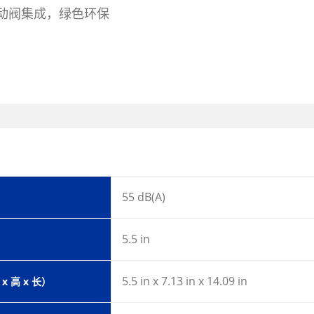
动阀集成，绿色环保
55 dB(A)
5.5 in
5.5 in x 7.13 in x 14.09 in
x
高
x
长）