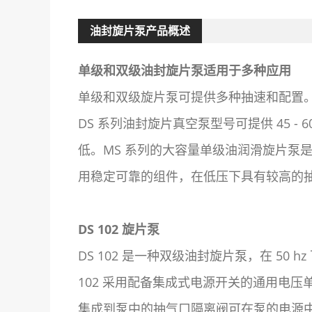
油封旋片泵产品概述
单级和双级油封旋片泵适用于多种应用
单级和双级旋片泵可提供多种抽速和配置
DS 系列油封旋片真空泵型号可提供 45 - 605 L
低。MS 系列的大容量单级油润滑旋片泵
用稳定可靠的组件，在低压下具有较高的
DS 102 旋片泵
DS 102 是一种双级油封旋片泵，在 50 hz 下
102 采用配备集成式电源开关的通用电压
集成到泵中的抽气口隔离阀可在泵的电源中