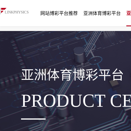
博彩平台推荐
网站博彩平台推荐
亚洲体育博彩平台
亚
亚洲体育博彩平台
PRODUCT C