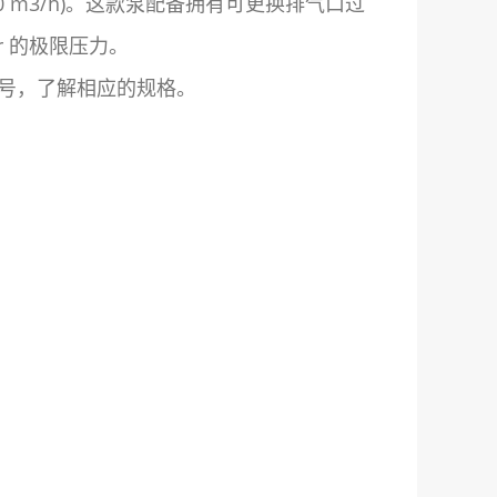
(40 m3/h)。这款泵配备拥有可更换排气口过
r 的极限压力。
号的货号，了解相应的规格。