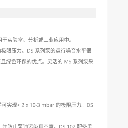
用于实验室、分析或工业应用中。
3 mbar 的极限压力。DS 系列泵的运行噪音水平很
且绿色环保的优点。灵活的 MS 系列泵采
可实现< 2 x 10-3 mbar 的极限压力。DS
止泵油污染真空室。DS 102 配备手