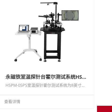
永磁铁室温探针台霍尔测试系统HSPM-05PS
HSPM-05PS室温探针霍尔测试系统为8英寸待测样品、器件提供了一个垂直磁场环境。采用多孔分区控制气体吸附固定，能自动控制永磁铁的前后运动和N.S极翻转，并且能精准定位，磁场大小0.5T 。
查看详情