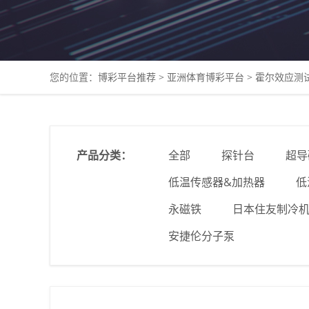
您的位置：
博彩平台推荐
>
亚洲体育博彩平台
>
霍尔效应测
产品分类：
全部
探针台
超导
低温传感器&加热器
低
永磁铁
日本住友制冷
安捷伦分子泵