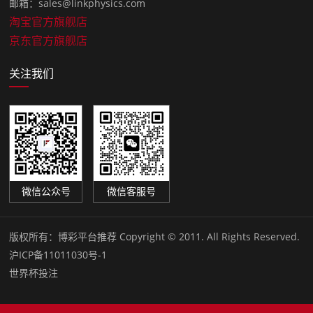
邮箱：sales@linkphysics.com
淘宝官方旗舰店
京东官方旗舰店
关注我们
微信公众号
微信客服号
版权所有：
博彩平台推荐 Copyright © 2011. All Rights Reserved.
沪ICP备11011030号-1
世界杯投注