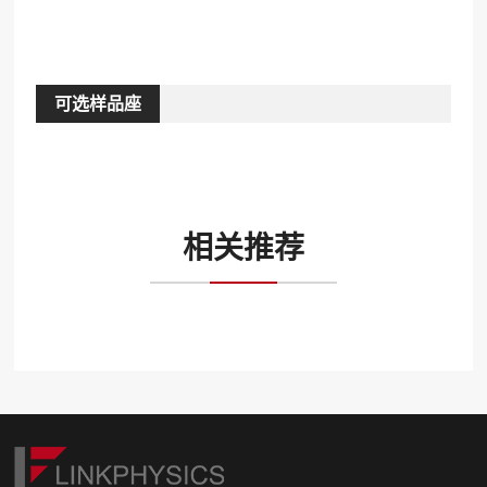
可选样品座
相关推荐