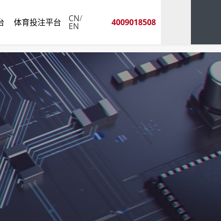
CN
/
台
体育投注平台
4009018508
EN