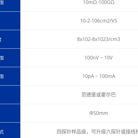
10mΩ-100GΩ
围
10
-2
-10
6
cm
2
/VS
8x10
2
-8x10
23
/cm
3
度
100nV ~ 10V
围
10pA ~ 100mA
围
范德堡或霍尔巴
Φ50mm
四探针样品座，可升级六探针或接线
式