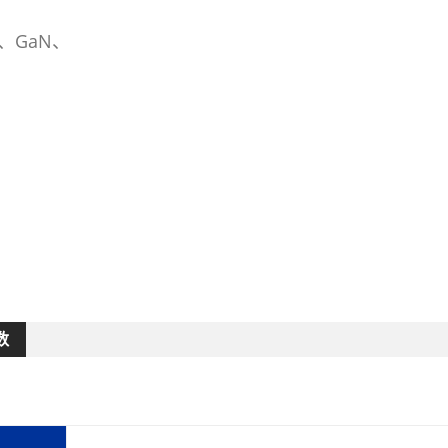
s、GaN、
数