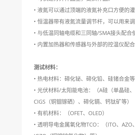
• 液氮可以通过顶端的液氮补充口方便的
• 恒温器带有液氮流量调节杆，可以用来
• 与低温同轴电缆和三同轴/SMA接头配合
• 内置加热器和传感器与外部的控温仪配
测试材料：
• 热电材料：碲化铋、碲化铅、硅锗合金等
• 光伏材料/太阳能电池：（A硅（单晶硅
CIGS（铜铟镓硒）、碲化镉、钙钛矿等）
• 有机材料：（OFET、OLED）
• 透明导电金属氧化物TCO：（ITO、AZO