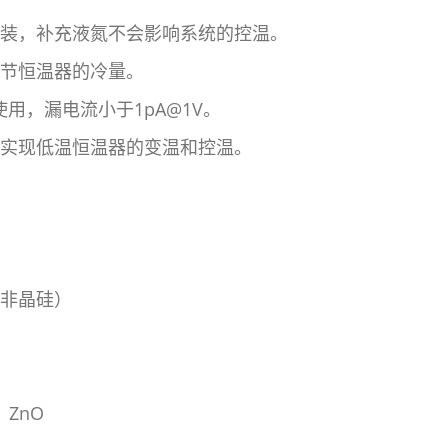
灌装，补充液氮不会影响系统的控温。
调节恒温器的冷量。
使用，漏电流小于1pA@1V。
合实现低温恒温器的变温和控温。
、非晶硅）
、ZnO