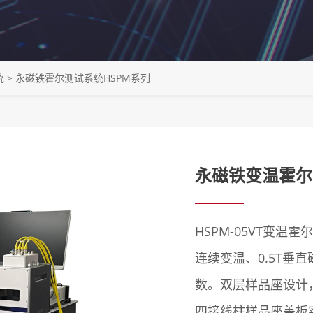
统
>
永磁铁霍尔测试系统HSPM系列
永磁铁变温霍尔测
HSPM-05VT变温
连续变温、0.5T垂
数。双层样品座设计
四接线柱样品座盖板