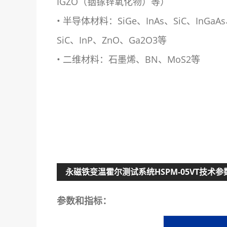
IGZO（铟镓锌氧化物）等）
• 半导体材料：SiGe、InAs、SiC、InGaA
SiC、InP、ZnO、Ga2O3等
• 二维材料：石墨烯、BN、MoS2等
永磁铁变温霍尔测试系统HSPM-05VT技术参
参数和指标：