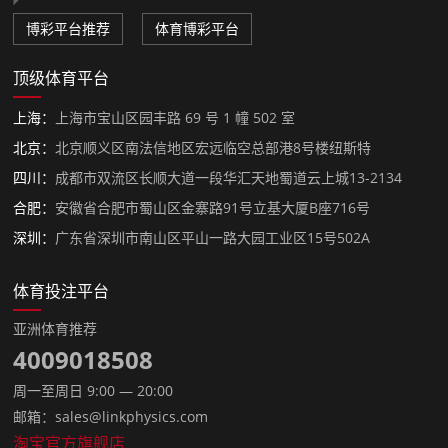
博彩平台推荐
体育博彩平台
顶级体育平台
上海：
上海市宝山区园丰路 69 号 1 幢 502 室
北京：
北京顺义区南法信地区宏远临空总部港8号楼纽斯特
四川：
成都市双流区长顺大道一段华汇天地蜀道云上城13-2134
合肥：
安徽省合肥市蜀山区金寨路91号立基大厦B座716号
深圳：
广东省深圳市南山区平山一路大园工业区15号502A
体育投注平台
亚洲体育推荐
4009018508
周一至周日 9:00 — 20:00
邮箱：sales@linkphysics.com
淘宝官方旗舰店