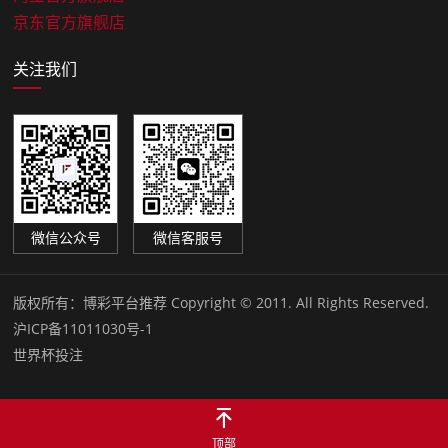
京东官方旗舰店
关注我们
微信公众号
微信客服号
版权所有：
博彩平台推荐 Copyright © 2011. All Rights Reserved.
沪ICP备11011030号-1
世界杯投注
顶部