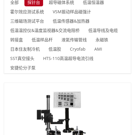
全部
探针台
超导磁体系统
低温恒温器
霍尔效应测试系统
VSM振动样品磁强计
三维磁场测试平台
低温传感器&加热器
低温温控仪&温度监视器&交流电阻桥
低温导线及电缆
转接盒
低温样品杆
液氦传输管线
永磁铁
日本住友制冷机
低温胶
Cryofab
AMI
SST真空接头
HTS-110高温超导电流引线
安捷伦分子泵