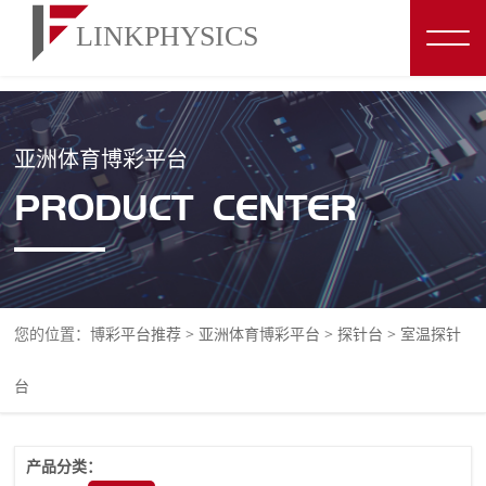
博彩平台推荐
亚洲体育博彩平台
PRODUCT CENTER
您的位置：
博彩平台推荐
>
亚洲体育博彩平台
>
探针台
>
室温探针
台
产品分类：