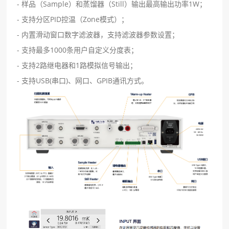
- 样品（Sample）和蒸馏器（Still）输出最⾼输出功率1W；
- ⽀持分区PID控温（Zone模式）；
- 内置滑动窗⼝数字滤波器，⽀持滤波器参数设置；
- ⽀持最多1000条⽤户⾃定义分度表；
- ⽀持2路继电器和1路模拟信号输出；
- ⽀持USB(串⼝)、⽹⼝、GPIB通讯⽅式。