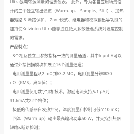
Ultra是电输运测量的理想仪表。 此外，专为各⾃应⽤场景设
计的三个独⽴输出通道（Warm-up、 Sample、Still）、加热
器短路 & 断路保护、 Zone模式、继电器和模拟输出等功能的
加持使Kelvinion Ultra能够胜任绝⼤多数低温系统对温度控制
的需求。
产品特点：
- 3个相互独⽴且参数指标⼀致的测量通道，其中Input A可以
通过外接扫描模块扩展⾄16个测量通道；
- 电阻测量量程从2 mΩ到63.2 MΩ，电阻测量分辨率30
nΩ（RMS，典型值）；
- 电阻测量使⽤数字锁相技术，激励电流⽀持从1 pA到
31.6mA共22个档位；
- 极低的传感器⾃发热控制，温度测量和控制可低⾄10 mK；
- 回温（Warm-up）输出最⾼输出功率50 W，并⽀持加热器
短路&断路检测；