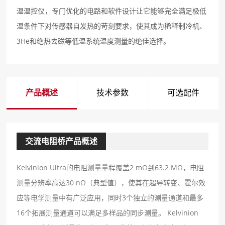
温温控仪，专⻔优化的电路和软件设计让它能够完全满⾜极低
温条件下对传感器⾃发热的苛刻要求，使其成为稀释制冷机、
3He和绝热去磁等低温系统温度测量的绝佳选择。
产品概述
技术参数
可选配件
交流电阻桥产品概述
Kelvinion Ultra的电阻测量量程覆盖2 mΩ到63.2 MΩ，电阻
测量分辨率⾼达30 nΩ（典型值），使其在超导转变、霍尔效
应等电学测量中有⼴泛应⽤，同时3个独⽴的测量通道和最多
16个拓展测量通道可以满⾜多样品的同步测量。 Kelvinion