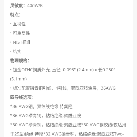
灵敏度：
40mV/K
特点：
• 互换性
• 可重复性
• NIST标准
• 结实
物理规格：
• 镀金OFHC铜质外壳, 直径. 0.093" (2.4mm) x 长0.250"
(5.1mm)
• 标准配置磷青铜引线，4引线，聚酰亚胺涂层，36AWG
四导线选项:
*36 AWG铜，双绞线绝缘:特氟隆
*36 AWG磷青铜，粘结绝缘:聚酰亚胺
*30 AWG磷青铜，粘结绝缘:聚酰亚胺*30 AWG铜绞线(仅适用
于25型)绝缘:特隆*32 AWG磷青铜，粘结绝缘:聚酰亚胺Two-