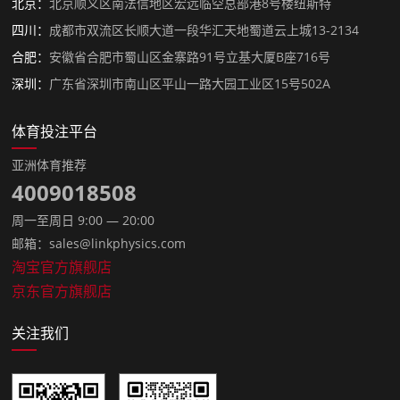
北京：
北京顺义区南法信地区宏远临空总部港8号楼纽斯特
四川：
成都市双流区长顺大道一段华汇天地蜀道云上城13-2134
合肥：
安徽省合肥市蜀山区金寨路91号立基大厦B座716号
深圳：
广东省深圳市南山区平山一路大园工业区15号502A
体育投注平台
亚洲体育推荐
4009018508
周一至周日 9:00 — 20:00
邮箱：sales@linkphysics.com
淘宝官方旗舰店
京东官方旗舰店
关注我们