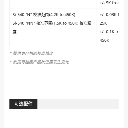
+/- 5K from 25
Si-540 "N" 校准范围(4.2K to 450K)
+/- 0.03K from
Si-540 "NN" 校准范围(1.5K to 450K) 校准精
25K
度:
+/- 0.1K from 
450K
* 提供更严格的校准精度
* 数据可能因产品改进而发生变化
可选配件