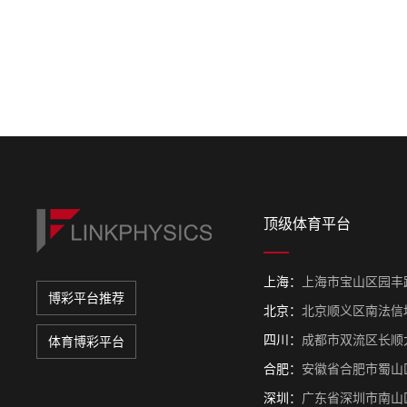
顶级体育平台
上海：
上海市宝山区园丰路 6
博彩平台推荐
北京：
北京顺义区南法信
四川：
成都市双流区长顺大
体育博彩平台
合肥：
安徽省合肥市蜀山区
深圳：
广东省深圳市南山区