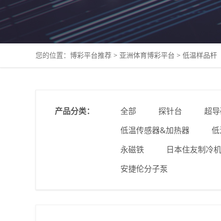
您的位置：
博彩平台推荐
>
亚洲体育博彩平台
>
低温样品杆
产品分类：
全部
探针台
超导
低温传感器&加热器
低
永磁铁
日本住友制冷
安捷伦分子泵