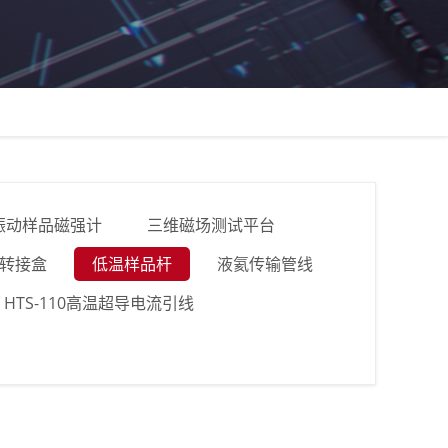
M振动样品磁强计
三维磁场测试平台
转接盒
低温样品杆
液氦传输管线
HTS-110高温超导电流引线