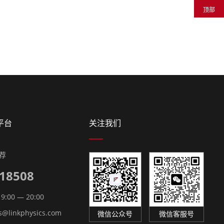
顶部
平台
关注我们
荐
18508
00 — 20:00
@linkphysics.com
微信公众号
微信客服号