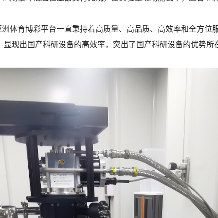
亚洲体育博彩平台一直秉持着高质量、高品质、高效率和全方位
，显现出国产科研设备的高效率，突出了国产科研设备的优势所