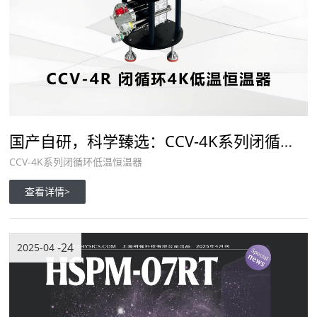
国产自研，科学臻选：CCV-4K系列闭循环低温恒温器
CCV-4K系列闭循环低温恒温器
查看详情>
24
2025-04