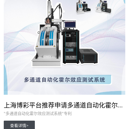
上海博彩平台推荐申请多通道自动化霍尔效应测试系统专利，减缓液氮挥发延长低温环境维持时间
"多通道自动化霍尔效应测试系统"专利
查看详情>