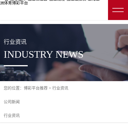
博彩平台推荐
行业资讯
INDUSTRY NEWS
您的位置：
博彩平台推荐
>
行业资讯
公司新闻
行业资讯