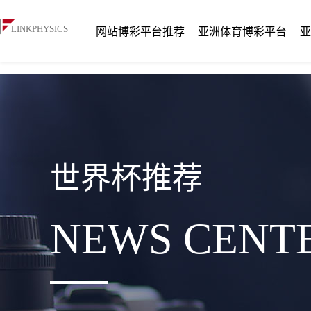
博彩平台推荐
网站博彩平台推荐
亚洲体育博彩平台
亚
世界杯推荐
NEWS CENT