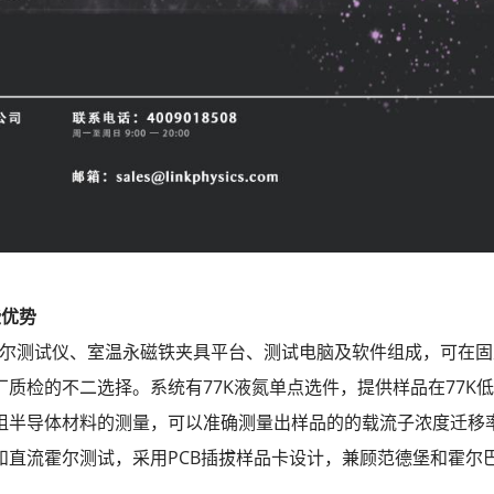
些优势
精度霍尔测试仪、室温永磁铁夹具平台、测试电脑及软件组成，可
质检的不二选择。系统有77K液氮单点选件，提供样品在77K
阻半导体材料的测量，可以准确测量出样品的的载流子浓度迁移
和直流霍尔测试，采用PCB插拔样品卡设计，兼顾范德堡和霍尔