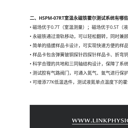
二、HSPM-07RT室温永磁铁霍尔测试系统有哪
• 磁场优于0.7T（室温测量）；磁场优于0.5T
• 永磁铁通过滑轨移动，可以轻松翻转，同时兼
• 简单的插拔样品卡设计，可实现快速方便的样
• 样品卡包含弹簧铍铜探针四探针样品卡、折弯
• 科学合理的共地和三同轴结构设计，保障了系统
• 测试腔有气路阀门，可通入氮气、氩气进行保
• 可增添77K低温选件，测试液氮单点温度下的