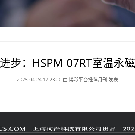
进步：HSPM-07RT室温永
2025-04-24 17:23:20 由 博彩平台推荐月刊 发表