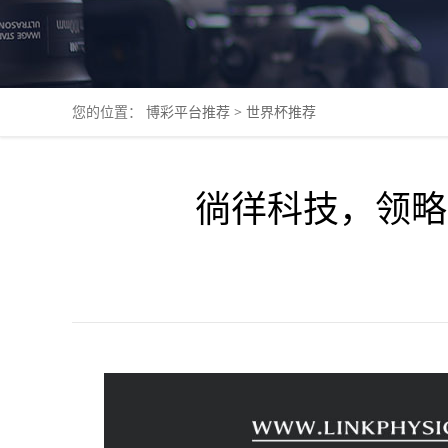
您的位置：
博彩平台推荐
>
世界杯推荐
徜徉科技，领略