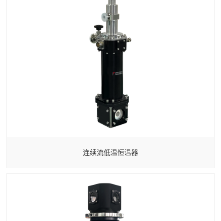
连续流低温恒温器