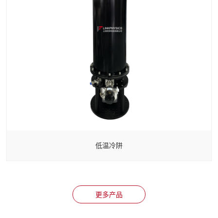
低温冷阱
更多产品