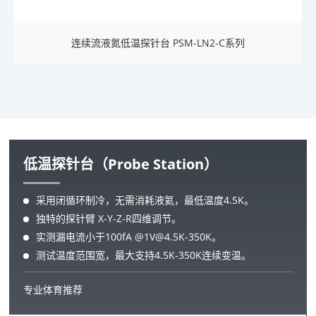
连续流液氮低温探针台 PSM-LN2-C系列
低温探针台（Probe Station）
采用闭循环制冷，无需消耗液氦，最低温度4.5K。
独特的探针臂 X-Y-Z-R四维调节。
实测漏电流小于100fA @1V@4.5K-350K。
测试温度范围宽，最大支持4.5K-350K连续变温。
专业体育推荐