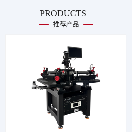
PRODUCTS
推荐产品