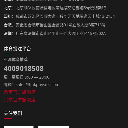
北京：
北京顺义区南法信地区宏远临空总部港8号楼纽斯特
四川：
成都市双流区长顺大道一段华汇天地蜀道云上城13-2134
合肥：
安徽省合肥市蜀山区金寨路91号立基大厦B座716号
深圳：
广东省深圳市南山区平山一路大园工业区15号502A
体育投注平台
亚洲体育推荐
4009018508
周一至周日 9:00 — 20:00
邮箱：sales@linkphysics.com
淘宝官方旗舰店
京东官方旗舰店
关注我们