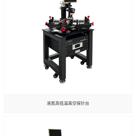
液氮高低温真空探针台