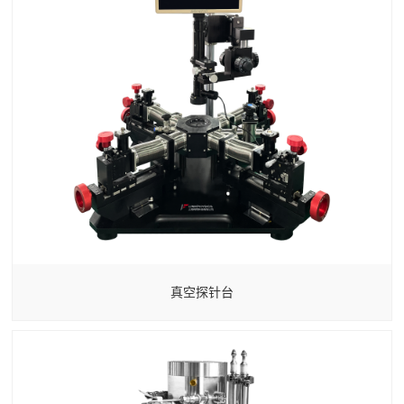
真空探针台