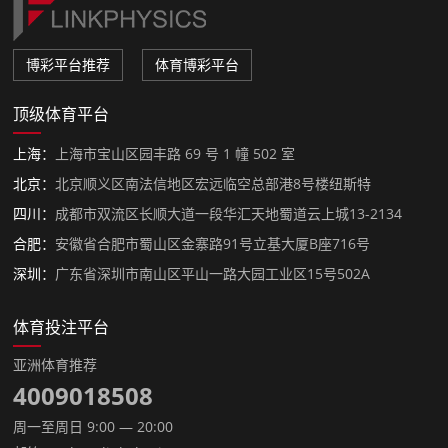
博彩平台推荐
体育博彩平台
顶级体育平台
上海：
上海市宝山区园丰路 69 号 1 幢 502 室
北京：
北京顺义区南法信地区宏远临空总部港8号楼纽斯特
四川：
成都市双流区长顺大道一段华汇天地蜀道云上城13-2134
合肥：
安徽省合肥市蜀山区金寨路91号立基大厦B座716号
深圳：
广东省深圳市南山区平山一路大园工业区15号502A
体育投注平台
亚洲体育推荐
4009018508
周一至周日 9:00 — 20:00