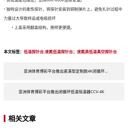
• 独特设计的柔性探针，将探针安装到铜制弹片上，避免扎针过程中
力量过大导致样品或电极损坏
• 上盖采用翻盖结构，换样更便捷。
本文标签：
低温探针台,液氮低温探针台；液氮高低温真空探针台
亚洲体育博彩平台推出紧凑型定制款4K闭循环恒温器
亚洲体育博彩平台推出闭循环低温恒温器CCV-4K
相关文章