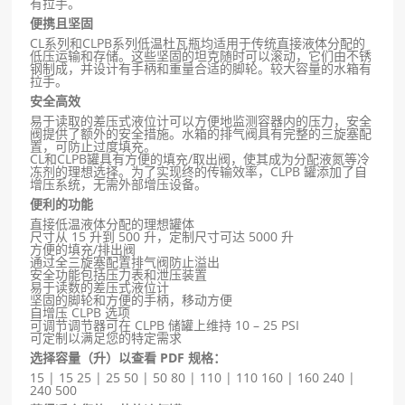
有拉手。
便携且坚固
CL系列和CLPB系列低温杜瓦瓶均适用于传统直接液体分配的
低压运输和存储。这些坚固的坦克随时可以滚动，它们由不锈
钢制成，并设计有手柄和重量合适的脚轮。较大容量的水箱有
拉手。
安全高效
易于读取的差压式液位计可以方便地监测容器内的压力，安全
阀提供了额外的安全措施。水箱的排气阀具有完整的三旋塞配
置，可防止过度填充。
CL和CLPB罐具有方便的填充/取出阀，使其成为分配液氮等冷
冻剂的理想选择。为了实现终的传输效率，CLPB 罐添加了自
增压系统，无需外部增压设备。
便利的功能
直接低温液体分配的理想罐体
尺寸从 15 升到 500 升，定制尺寸可达 5000 升
方便的填充/排出阀
通过全三旋塞配置排气阀防止溢出
安全功能包括压力表和泄压装置
易于读数的差压式液位计
坚固的脚轮和方便的手柄，移动方便
自增压 CLPB 选项
可调节调节器可在 CLPB 储罐上维持 10 – 25 PSI
可定制以满足您的特定需求
选择容量（升）以查看 PDF 规格：
15 | 15 25 | 25 50 | 50 80 | 110 | 110 160 | 160 240 |
240 500