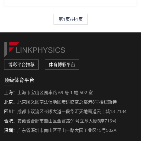
第1页/共1页
博彩平台推荐
体育博彩平台
顶级体育平台
上海：
上海市宝山区园丰路 69 号 1 幢 502 室
北京：
北京顺义区南法信地区宏远临空总部港8号楼纽斯特
四川：
成都市双流区长顺大道一段华汇天地蜀道云上城13-2134
合肥：
安徽省合肥市蜀山区金寨路91号立基大厦B座716号
深圳：
广东省深圳市南山区平山一路大园工业区15号502A