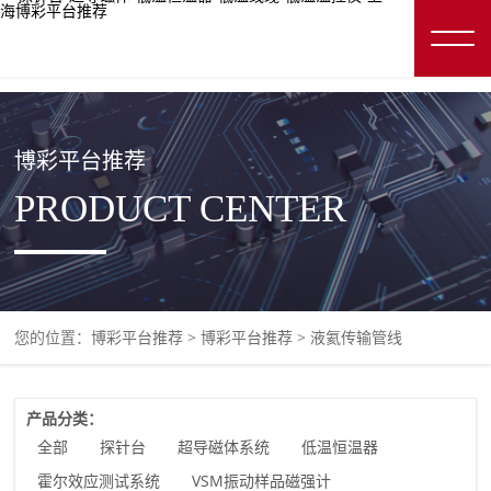
博彩平台推荐
博彩平台推荐
PRODUCT CENTER
您的位置：
博彩平台推荐
>
博彩平台推荐
>
液氦传输管线
产品分类：
全部
探针台
超导磁体系统
低温恒温器
霍尔效应测试系统
VSM振动样品磁强计