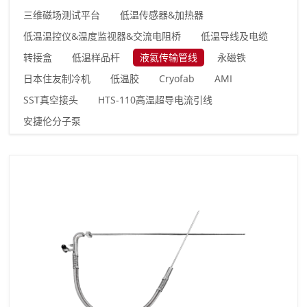
三维磁场测试平台
低温传感器&加热器
低温温控仪&温度监视器&交流电阻桥
低温导线及电缆
转接盒
低温样品杆
液氦传输管线
永磁铁
日本住友制冷机
低温胶
Cryofab
AMI
SST真空接头
HTS-110高温超导电流引线
安捷伦分子泵