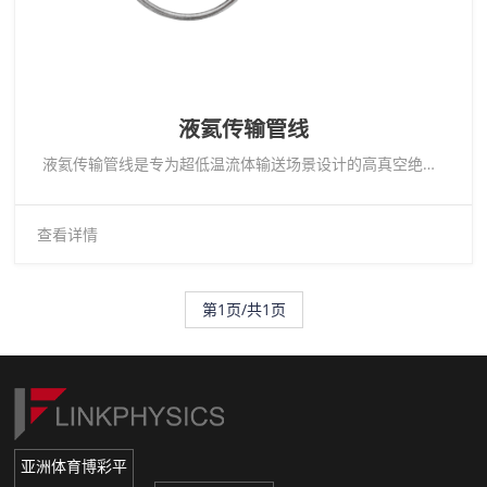
液氦传输管线
液氦传输管线是专为超低温流体输送场景设计的高真空绝热传输系统，可实现液氦、液氮等低温工质的低损耗传输，广泛适配低温杜瓦、低温恒温器、制冷机及相关低温实验设备的连接需求，支持根据客户需求定制化设计。
查看详情
第1页/共1页
亚洲体育博彩平