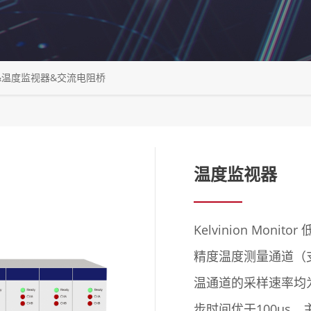
&温度监视器&交流电阻桥
温度监视器
Kelvinion Mon
精度温度测量通道（支
温通道的采样速率均为
步时间优于100us