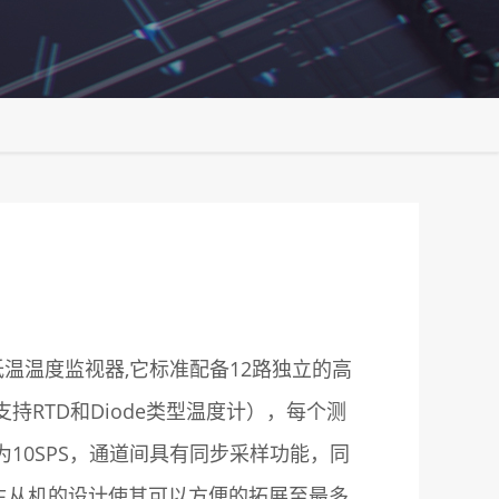
itor 低温温度监视器,它标准配备12路独⽴的高
持RTD和Diode类型温度计），每个测
10SPS，通道间具有同步采样功能，同
。主从机的设计使其可以方便的拓展至最多