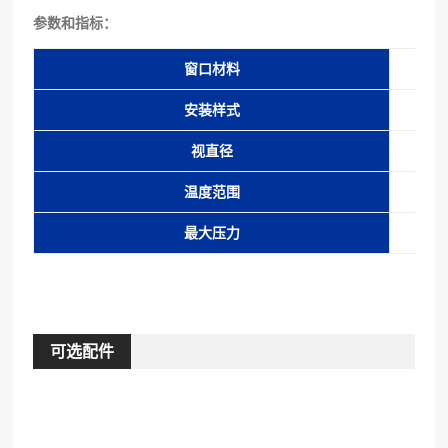
参数和指标：
窗口材料
安装样式
视直径
温度范围
最大压力
可选配件