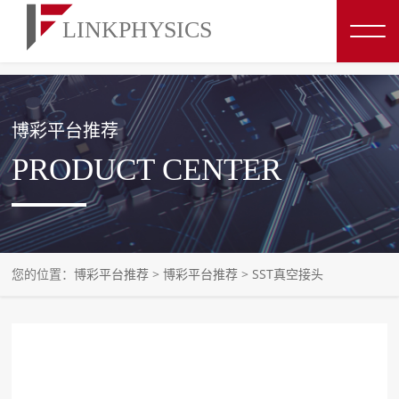
博彩平台推荐
博彩平台推荐
PRODUCT CENTER
您的位置：
博彩平台推荐
>
博彩平台推荐
>
SST真空接头