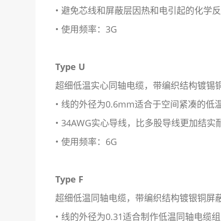
• 避免芯线和屏蔽层因热和电引起的化学
• 使用频率：3G
Type U
超细低温实心同轴电缆，带编织结构镀锡
• 线的外径为0.6mm适合于空间紧凑的低
• 34AWG实心导线，比多股导线更加结
• 使用频率：6G
Type F
超细低温同轴电缆，带编织结构镀银铜屏
• 线的外径为0.31适合制作低温同轴电缆组