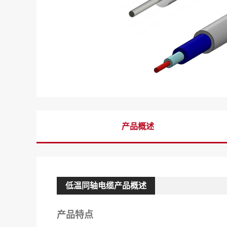
产品概述
低温同轴电缆产品概述
产品特点