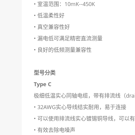
• 室温范围：10mK--450K
• 低温柔性好
• 真空兼容性好
• 漏电低可满足精密直流测量
• 良好的低频测量兼容性
型号分类
Type C
极细低温实心同轴电缆，带有排流线（drai
• 32AWG实心导线结实耐用，易于连接
• 可以使用排流线实心镀锡铜导线，可以
• 有效去除电噪声