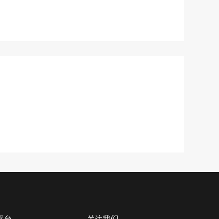
平台
关注我们