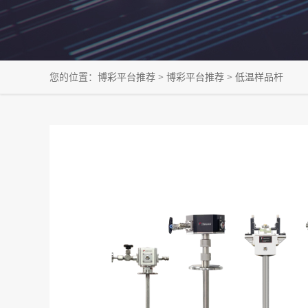
您的位置：
博彩平台推荐
>
博彩平台推荐
>
低温样品杆