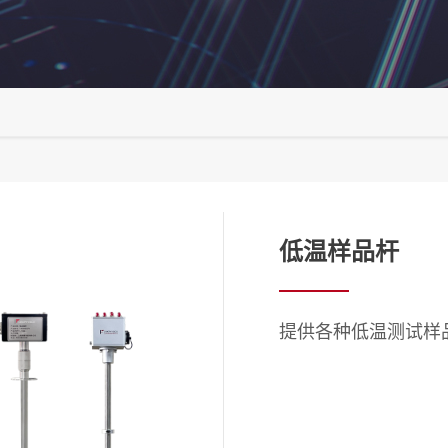
低温样品杆
提供各种低温测试样