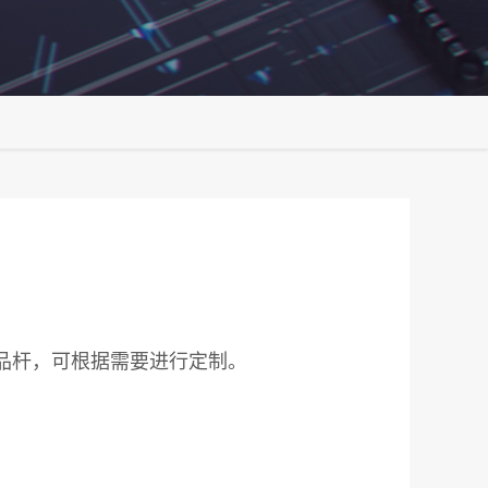
品杆，可根据需要进行定制。