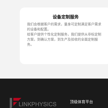
设备定制服务
我们会根据客户的需求，量身可定制满足客户需求
的设备和配置。
给客户提供个性化定制服务，我们提供从非标定制
方案，到确认方案，到生产及验收的全面定制服
务。
顶级体育平台