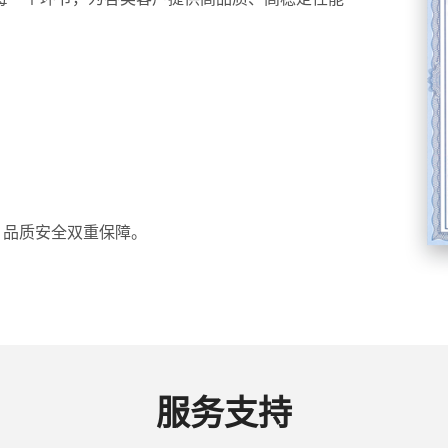
，品质安全双重保障。
服务支持