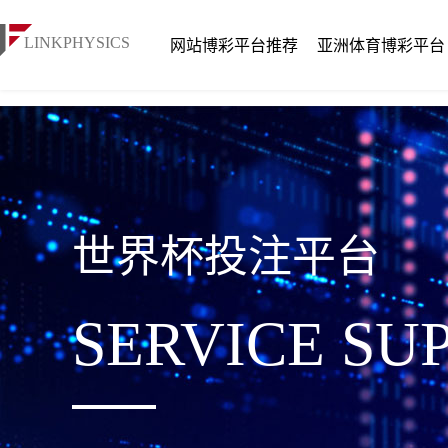
博彩平台推荐
网站博彩平台推荐
亚洲体育博彩平台
世界杯投注平台
SERVICE SU