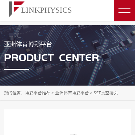
博彩平台推荐
亚洲体育博彩平台
PRODUCT CENTER
您的位置：
博彩平台推荐
>
亚洲体育博彩平台
>
SST真空接头