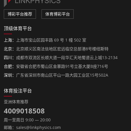
博彩平台推荐
体育博彩平台
顶级体育平台
上海：
上海市宝山区园丰路 69 号 1 幢 502 室
北京：
北京顺义区南法信地区宏远临空总部港8号楼纽斯特
四川：
成都市双流区长顺大道一段华汇天地蜀道云上城13-2134
合肥：
安徽省合肥市蜀山区金寨路91号立基大厦B座716号
深圳：
广东省深圳市南山区平山一路大园工业区15号502A
体育投注平台
亚洲体育推荐
4009018508
周一至周日 9:00 — 20:00
邮箱：sales@linkphysics.com