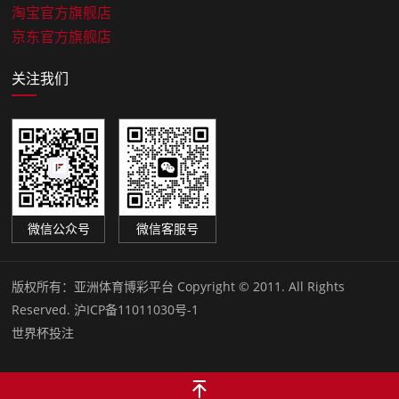
淘宝官方旗舰店
京东官方旗舰店
关注我们
微信公众号
微信客服号
版权所有：
亚洲体育博彩平台 Copyright © 2011. All Rights
Reserved.
沪ICP备11011030号-1
世界杯投注