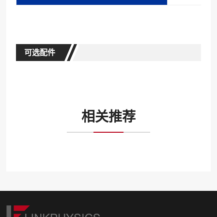
可选配件
相关推荐