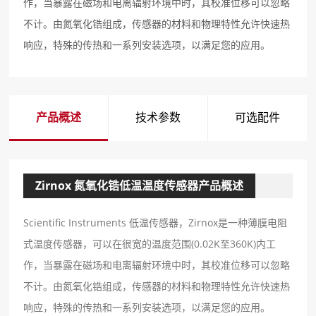
作，当暴露在磁场和电离辐射环境中时，其校准位移可以忽略
不计。由氮氧化锆组成，传感器的材料和物理特性允许快速热
响应，特殊的传热和一系列安装选项，以满足您的应用。
产品概述
技术参数
可选配件
Zirnox 氮氧化锆低温温度传感器产品概述
Scientific Instruments 低温传感器，Zirnox是一种薄膜电阻
式温度传感器，可以在很宽的温度范围(0.02K至360K)内工
作，当暴露在磁场和电离辐射环境中时，其校准位移可以忽略
不计。由氮氧化锆组成，传感器的材料和物理特性允许快速热
响应，特殊的传热和一系列安装选项，以满足您的应用。