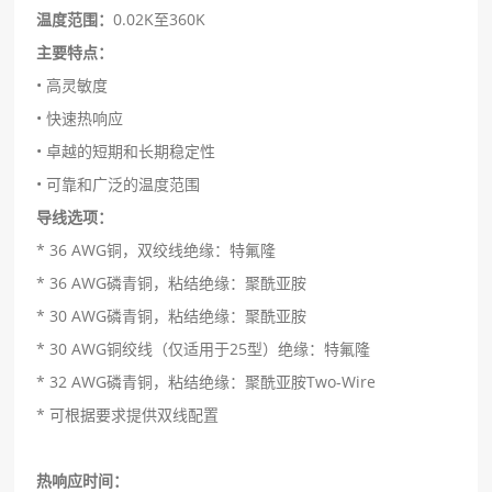
温度范围：
0.02K至360K
主要特点：
• 高灵敏度
• 快速热响应
• 卓越的短期和长期稳定性
• 可靠和广泛的温度范围
导线选项：
* 36 AWG铜，双绞线绝缘：特氟隆
* 36 AWG磷青铜，粘结绝缘：聚酰亚胺
* 30 AWG磷青铜，粘结绝缘：聚酰亚胺
* 30 AWG铜绞线（仅适用于25型）绝缘：特氟隆
* 32 AWG磷青铜，粘结绝缘：聚酰亚胺Two-Wire
* 可根据要求提供双线配置
热响应时间：