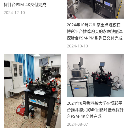
探针台PSM-4K交付完成
2024-12-10
2024年10月四川某重点院校在
博彩平台推荐购买的永磁铁低温
探针台PSM-PM系列已交付完成
2024-10-10
2024年8月香港某大学在博彩平
台推荐购买的4K闭循环低温探针
台PSM-4K交付完成
2024-08-07