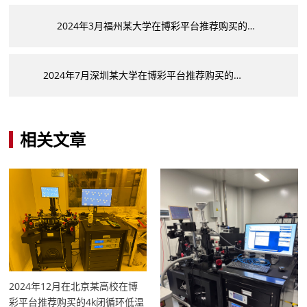
2024年3月福州某大学在博彩平台推荐购买的液氮高低温真空探针台PSM-LN2-2交付完成
2024年7月深圳某大学在博彩平台推荐购买的永磁铁室温霍尔测试系统HSPM-07RT交付完成
相关文章
2024年12月在北京某高校在博
彩平台推荐购买的4k闭循环低温