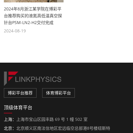
2024年8月浙江某学院在博彩平
台推荐购买的液氮高低温真空探
针台PSM-LN2-H2交付完成
2024-08-19
博彩平台推荐
体育博彩平台
顶级体育平台
上海：
上海市宝山区园丰路 69 号 1 幢 502 室
北京：
北京顺义区南法信地区宏远临空总部港8号楼纽斯特