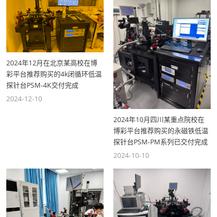
2024年12月在北京某高校在博
彩平台推荐购买的4k闭循环低温
探针台PSM-4K交付完成
2024-12-10
2024年10月四川某重点院校在
博彩平台推荐购买的永磁铁低温
探针台PSM-PM系列已交付完成
2024-10-10