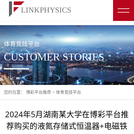
博彩平台推荐
体育竞技平台
CUSTOMER STORIES
您的位置：
博彩平台推荐
>
体育竞技平台
2024年5月湖南某大学在博彩平台推
荐购买的液氮存储式恒温器+电磁铁