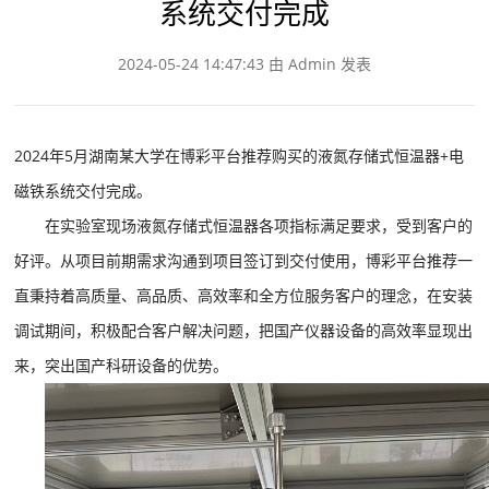
系统交付完成
2024-05-24 14:47:43 由 Admin 发表
2024年5月湖南某大学在博彩平台推荐购买的液氮存储式恒温器+电
磁铁系统交付完成。
在实验室现场
液氮存储式恒温器
各项指标满足要求，受到客户的
好评。从项目前期需求沟通到项目签订到交付使用，博彩平台推荐一
直秉持着高质量、高品质、高效率和全方位服务客户的理念，在安装
调试期间，积极配合客户解决问题，把国产仪器设备的高效率显现出
来，突出国产科研设备的优势。