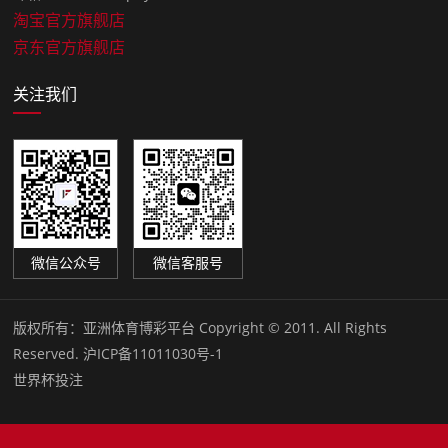
淘宝官方旗舰店
京东官方旗舰店
关注我们
微信公众号
微信客服号
版权所有：
亚洲体育博彩平台 Copyright © 2011. All Rights
Reserved.
沪ICP备11011030号-1
世界杯投注