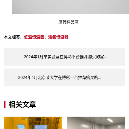
旋转样品座
本文标签：
低温恒温器；液氮恒温器
2024年1月某实验室在博彩平台推荐购买的室温真空探针台PSV系列PSV-4交付完成
2024年4月北京某大学在博彩平台推荐购买的标准手动探针台PSM系列PSM-4交付完成
相关文章