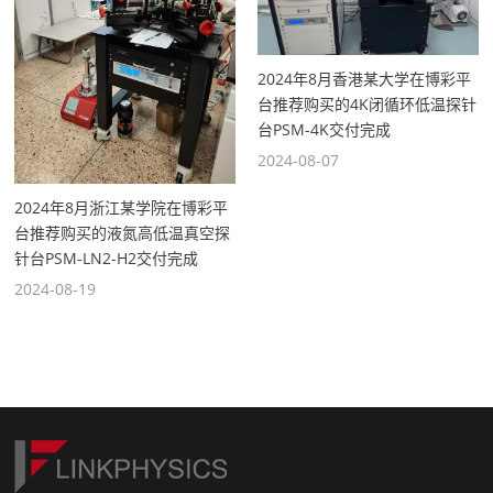
2024年8月香港某大学在博彩平
台推荐购买的4K闭循环低温探针
台PSM-4K交付完成
2024-08-07
2024年8月浙江某学院在博彩平
台推荐购买的液氮高低温真空探
针台PSM-LN2-H2交付完成
2024-08-19