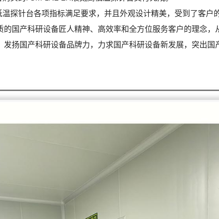
高低温探针台
各项指标满足要求，并且外观设计精美，受到了客户
质的
国产科研设备匠人精神
、高效率和全方位服务客户的理念，
，发扬国产科研设备品牌力，力求国产科研设备新发展，突出国