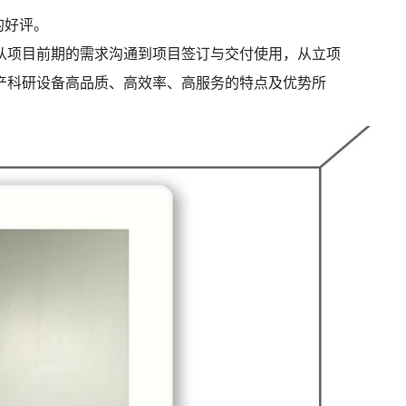
的好评。
从项目前期的需求沟通到项目签订与交付使用，从立项
产科研设备高品质、高效率、高服务的特点及优势所