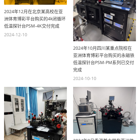
2024年12月在北京某高校在亚
洲体育博彩平台购买的4k闭循环
低温探针台PSM-4K交付完成
2024-12-10
2024年10月四川某重点院校在
亚洲体育博彩平台购买的永磁铁
低温探针台PSM-PM系列已交付
完成
2024-10-10