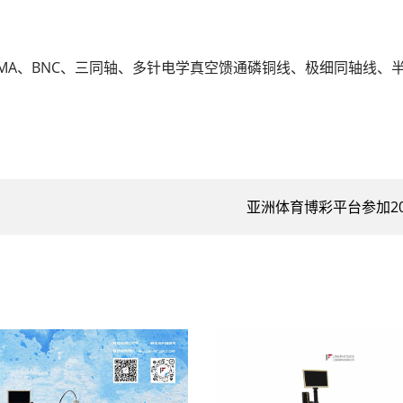
SMA、BNC、三同轴、多针电学真空馈通磷铜线、极细同轴线、