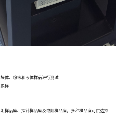
、块体、粉末和液体样品进行测试
速换样
电阻样品座、探针样品座及电阻样品座，多种样品座可供选择