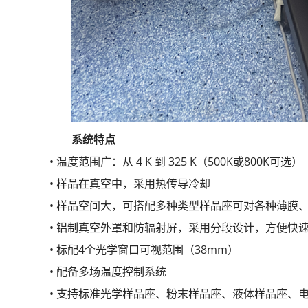
系统特点
• 温度范围广：从 4 K 到 325 K（500K或800K可选）
• 样品在真空中，采用热传导冷却
• 样品空间大，可搭配多种类型样品座可对各种薄膜
• 铝制真空外罩和防辐射屏，采用分段设计，方便快
• 标配4个光学窗口可视范围（38mm）
• 配备多场温度控制系统
• 支持标准光学样品座、粉末样品座、液体样品座、