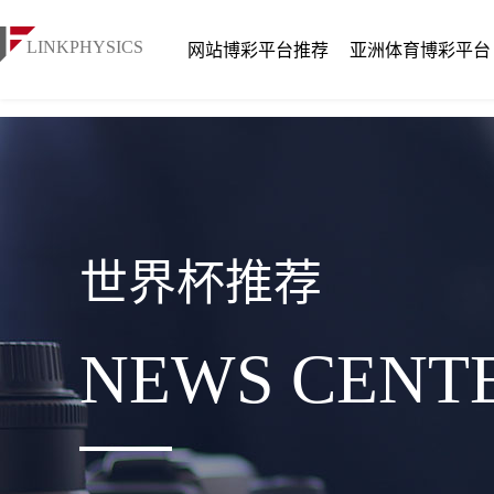
博彩平台推荐
网站博彩平台推荐
亚洲体育博彩平台
世界杯推荐
NEWS CENT