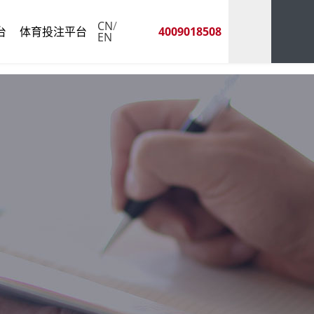
CN
/
台
体育投注平台
4009018508
EN