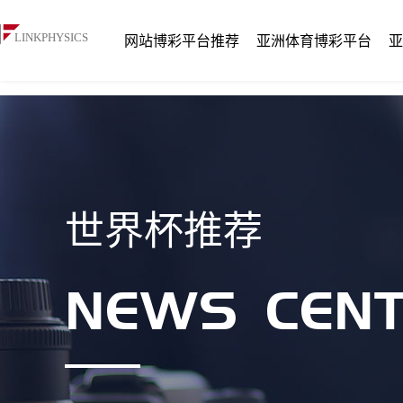
博彩平台推荐
网站博彩平台推荐
亚洲体育博彩平台
亚
世界杯推荐
NEWS CEN