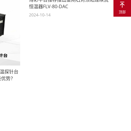
恒温器FLV-80-DAC
顶部
2024-10-14
低温探针台
些优势？