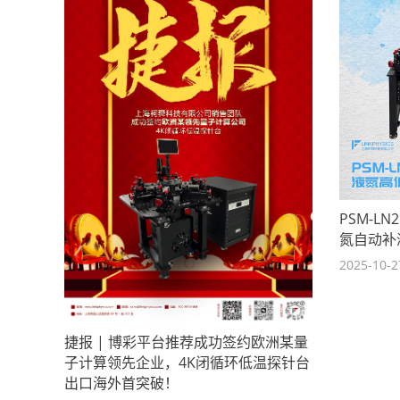
PSM-
氮自动补
2025-10-2
捷报 | 博彩平台推荐成功签约欧洲某量
子计算领先企业，4K闭循环低温探针台
出口海外首突破！