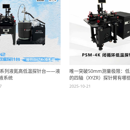
LN2系列液氮高低温探针台——液
唯一突破50mm测量极限：
液系统
的四轴（XYZR）探针臂有哪
7
2025-10-21