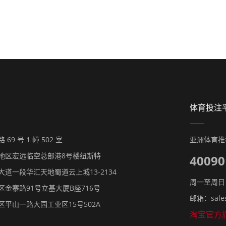
体育投注
9 号 1 幢 502 室
亚洲体育推
地区宏远临空总部港8号楼纽斯特
40090
道一段华汇天地蜀道云上城13-2134
周一至周日 9:
金寨路91号立基大厦B座716号
邮箱：sales
平山一路大园工业区15号502A
淘宝官方