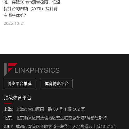
唯一突破50mm测量极限：低温
探针台的四轴（XYZR）探针臂
有哪些优势？
2025-10-21
博彩平台推荐
体育博彩平台
顶级体育平台
上海：
上海市宝山区园丰路 69 号 1 幢 502 室
北京：
北京顺义区南法信地区宏远临空总部港8号楼纽斯特
四川：
成都市双流区长顺大道一段华汇天地蜀道云上城13-2134