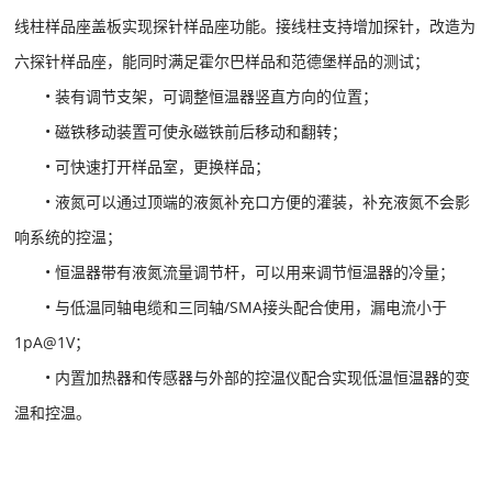
线柱样品座盖板实现探针样品座功能。接线柱支持增加探针，改造为
六探针样品座，能同时满足霍尔巴样品和范德堡样品的测试；
• 装有调节支架，可调整恒温器竖直方向的位置；
• 磁铁移动装置可使永磁铁前后移动和翻转；
• 可快速打开样品室，更换样品；
• 液氮可以通过顶端的液氮补充口方便的灌装，补充液氮不会影
响系统的控温；
• 恒温器带有液氮流量调节杆，可以用来调节恒温器的冷量；
• 与低温同轴电缆和三同轴/SMA接头配合使用，漏电流小于
1pA@1V；
• 内置加热器和传感器与外部的控温仪配合实现低温恒温器的变
温和控温。