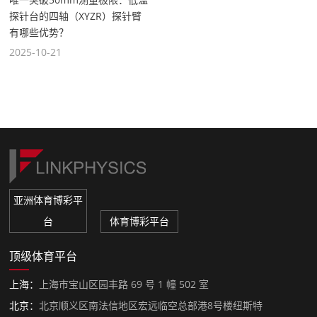
探针台的四轴（XYZR）探针臂
有哪些优势？
2025-10-21
亚洲体育博彩平
台
体育博彩平台
顶级体育平台
上海：
上海市宝山区园丰路 69 号 1 幢 502 室
北京：
北京顺义区南法信地区宏远临空总部港8号楼纽斯特