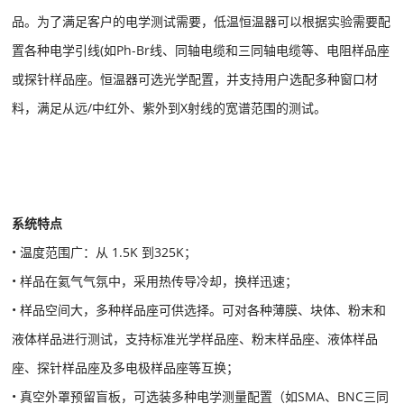
品。为了满足客户的电学测试需要，低温恒温器可以根据实验需要配
置各种电学引线(如Ph-Br线、同轴电缆和三同轴电缆等、电阻样品座
或探针样品座。恒温器可选光学配置，并支持用户选配多种窗口材
料，满足从远/中红外、紫外到X射线的宽谱范围的测试。
系统特点
• 温度范围广：从 1.5K 到325K；
• 样品在氦气气氛中，采用热传导冷却，换样迅速；
• 样品空间大，多种样品座可供选择。可对各种薄膜、块体、粉末和
液体样品进行测试，支持标准光学样品座、粉末样品座、液体样品
座、探针样品座及多电极样品座等互换；
• 真空外罩预留盲板，可选装多种电学测量配置（如SMA、BNC三同