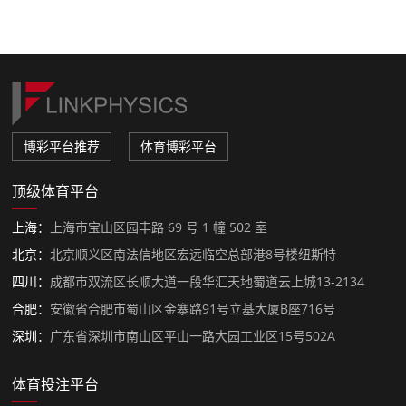
博彩平台推荐
体育博彩平台
顶级体育平台
上海：
上海市宝山区园丰路 69 号 1 幢 502 室
北京：
北京顺义区南法信地区宏远临空总部港8号楼纽斯特
四川：
成都市双流区长顺大道一段华汇天地蜀道云上城13-2134
合肥：
安徽省合肥市蜀山区金寨路91号立基大厦B座716号
深圳：
广东省深圳市南山区平山一路大园工业区15号502A
体育投注平台