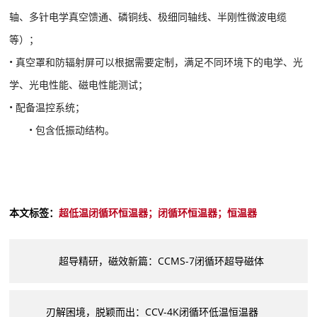
轴、多针电学真空馈通、磷铜线、极细同轴线、半刚性微波电缆
等）；
• 真空罩和防辐射屏可以根据需要定制，满足不同环境下的电学、光
学、光电性能、磁电性能测试；
• 配备温控系统；
• 包含低振动结构。
本文标签：
超低温闭循环恒温器；闭循环恒温器；恒温器
超导精研，磁效新篇：CCMS-7闭循环超导磁体
刃解困境，脱颖而出：CCV-4K闭循环低温恒温器