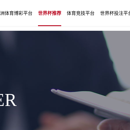
洲体育博彩平台
世界杯推荐
体育竞技平台
世界杯投注平
ER