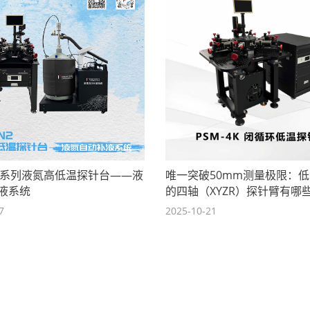
LN2系列液氮高低温探针台——液
唯一突破50mm测量极限：
液系统
的四轴（XYZR）探针臂有哪
7
2025-10-21