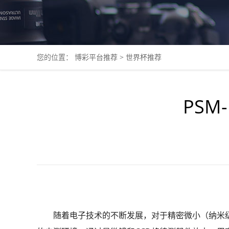
您的位置：
博彩平台推荐
>
世界杯推荐
PSM
随着电子技术的不断发展，对于精密微小（纳米