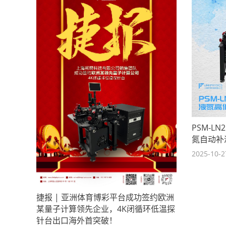
PSM-
氮自动补
2025-10-2
捷报 | 亚洲体育博彩平台成功签约欧洲
某量子计算领先企业，4K闭循环低温探
针台出口海外首突破！