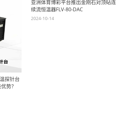
亚洲体育博彩平台推出金刚石对顶砧连
续流恒温器FLV-80-DAC
2024-10-14
低温探针台
些优势？