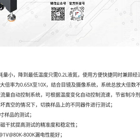
氮消耗量小，降到最低温度只需0.2L液氮，使用方便快捷同时兼顾经
倍率为0.65X至10X，结合目镜及摄像系统，系统总放大倍数不
流量自动控制系统，可根据温度变化自动控制流速，节省制冷
坏真空的情况下，切换样品上的不同器件进行测试；
英寸样品的测试；
磁干扰提高测试的精准度和稳定性；
V@80K-800K漏电性能好；