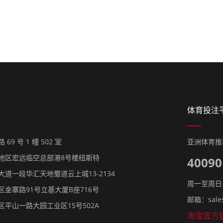
体育投注
9 号 1 幢 502 室
亚洲体育推
地区宏远临空总部港8号楼纽斯特
40090
道一段华汇天地蜀道云上城13-2134
周一至周日 9:
金寨路91号立基大厦B座716号
邮箱：sales
平山一路大园工业区15号502A
淘宝官方