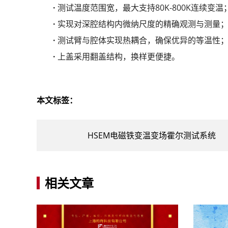
·
测试温度范围宽，最大支持80K-800K连续变温
·
实现对深腔结构内微纳尺度的精确观测与测量
·
测试臂与腔体实现热耦合，确保优异的等温性
·
上盖采用翻盖结构，换样更便捷。
本文标签：
HSEM电磁铁变温变场霍尔测试系统
相关文章