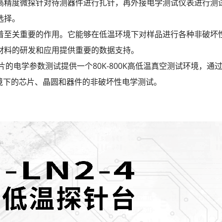
用高精度微探针对待测器件进行扎针，再外接电学测试仪表进行测
选择。
着至关重要的作用。它能够在低温环境下对样品进行各种非破坏
材料的研发和应用提供重要的数据支持。
芯片的电学参数测试提供一个80K-800K高低温真空测试环境
境下的芯片、晶圆和器件的非破坏性电学测试。