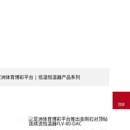
亚洲体育博彩平台 | 低温恒温器产品系列
顶部