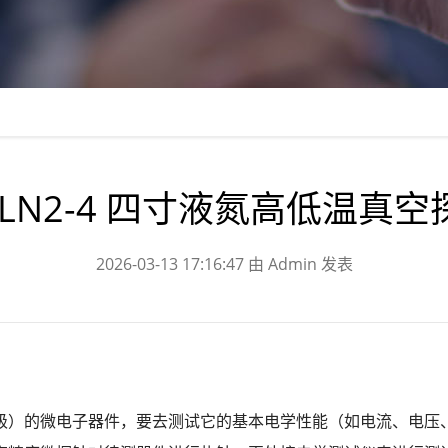
-LN2-4 四寸液氮高低温真
2026-03-13 17:16:47 由 Admin 发表
级）的微电子器件，要去测试它的基本电学性能（如电流、电压