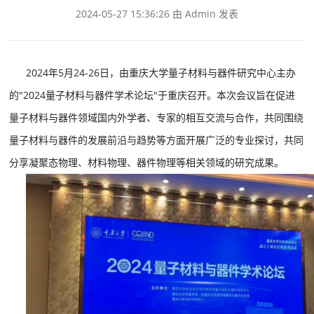
2024-05-27 15:36:26 由 Admin 发表
2024年5月24-26日，由重庆大学量子材料与器件研究中心主办
的"2024量子材料与器件学术论坛"于重庆召开。本次会议旨在促进
量子材料与器件领域国内外学者、专家的相互交流与合作，共同围绕
量子材料与器件的发展前沿与趋势等方面开展广泛的专业探讨，共同
分享凝聚态物理、材料物理、器件物理等相关领域的研究成果。