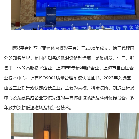
博彩平台推荐（
亚洲体育博彩平台
）于
2008
年成立，始于代理国
外的知名品牌，是国内知名的低温设备制造商，是集研发、生产、销
售于一体的高新技术企业，上海市
"
专精特新
"
企业、上海市宝山区企
业技术中心、拥有
ISO9001
质量管理系统认证证书、
2023
年入选宝
山区工业新升规快速成长企业，主要为高校、科研院所、制造业研发
中心及系统集成企业提供先进的半导体测试系统及科研仪器设备，多
年致力深耕低温磁场及探针台技术。