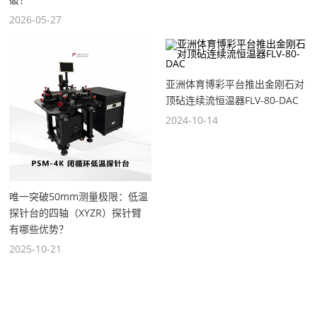
2026-05-27
亚洲体育博彩平台推出金刚石对
顶砧连续流恒温器FLV-80-DAC
2024-10-14
唯一突破50mm测量极限：低温
探针台的四轴（XYZR）探针臂
有哪些优势？
2025-10-21