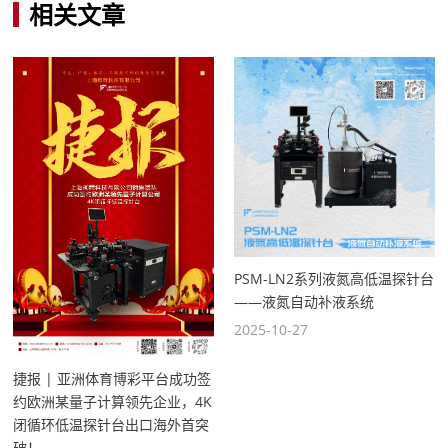
相关文章
PSM-LN2系列液氮高低温探针台
——液氮自动补液系统
2025-10-27
捷报 | 亚洲体育博彩平台成功签
约欧洲某量子计算领先企业，4K
闭循环低温探针台出口海外首突
破！