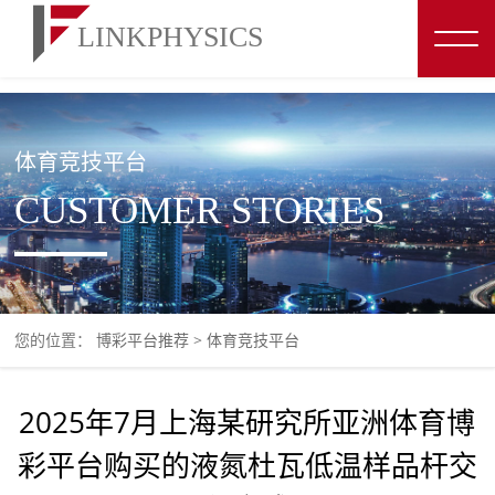
博彩平台推荐
体育竞技平台
CUSTOMER STORIES
您的位置：
博彩平台推荐
>
体育竞技平台
2025年7月上海某研究所亚洲体育博
彩平台购买的液氮杜瓦低温样品杆交