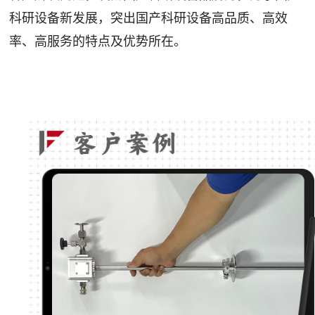
科研设备新发展，突出国产科研设备高品质、高效
率、高服务的特点及优势所在。