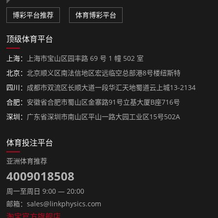
博彩平台推荐
体育博彩平台
顶级体育平台
上海：
上海市宝山区园丰路 69 号 1 幢 502 室
北京：
北京顺义区南法信地区宏远临空总部港8号楼纽斯特
四川：
成都市双流区长顺大道一段华汇天地蜀道云上城13-2134
合肥：
安徽省合肥市蜀山区金寨路91号立基大厦B座716号
深圳：
广东省深圳市南山区平山一路大园工业区15号502A
体育投注平台
亚洲体育推荐
4009018508
周一至周日 9:00 — 20:00
邮箱：sales@linkphysics.com
淘宝官方旗舰店