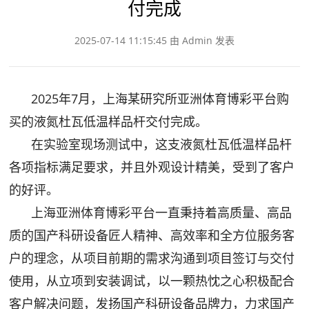
付完成
2025-07-14 11:15:45 由 Admin 发表
2025年7月，上海某研究所亚洲体育博彩平台购
买的液氮杜瓦低温样品杆交付完成
。
在实验室现场测试中，这支
液氮杜瓦低温样品杆
各项指标满足要求，并且外观设计精美，受到了客户
的好评。
上海亚洲体育博彩平台一直秉持着高质量、高品
质的
国产科研设备匠人精神
、高效率和全方位服务客
户的理念，
从项目前期的需求沟通到项目签订与交付
使用，从立项到安装调试，以一颗热忱之心积极配合
客户解决问题，发扬国产科研设备品牌力，力求国产