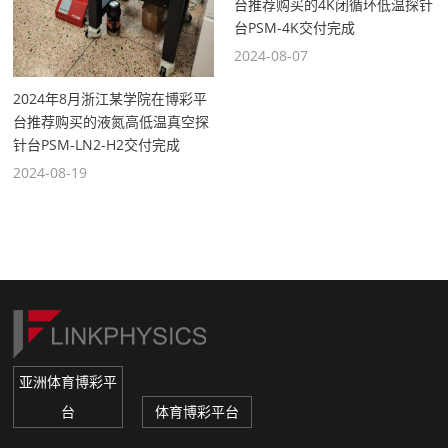
台推荐购买的4K闭循环低温探针
台PSM-4K交付完成
2024-08-07
2024年8月浙江某学院在博彩平
台推荐购买的液氮高低温真空探
针台PSM-LN2-H2交付完成
2024-08-19
亚洲体育博彩平
台
体育博彩平台