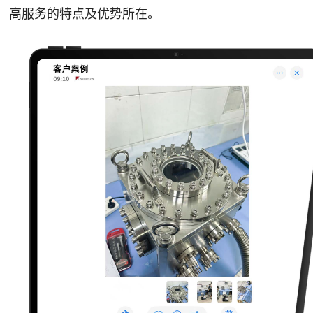
高服务的特点及优势所在。