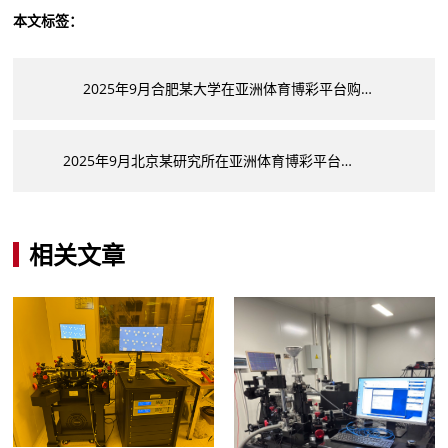
本文标签：
2025年9月合肥某大学在亚洲体育博彩平台购买的定制真空腔体系统交付完成
2025年9月北京某研究所在亚洲体育博彩平台购买的连续流DAC恒温器交付完成
相关文章