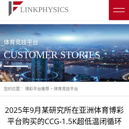
博彩平台推荐
体育竞技平台
CUSTOMER STORIES
您的位置：
博彩平台推荐
>
体育竞技平台
2025年9月某研究所在亚洲体育博彩
平台购买的CCG-1.5K超低温闭循环