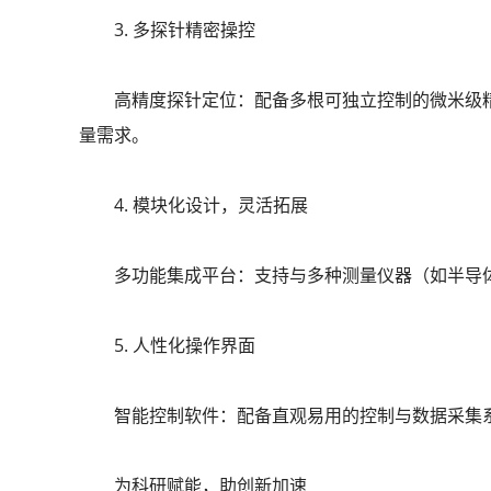
3. 多探针精密操控
高精度探针定位：配备多根可独立控制的微米级
量需求。
4. 模块化设计，灵活拓展
多功能集成平台：支持与多种测量仪器（如半导
5. 人性化操作界面
智能控制软件：配备直观易用的控制与数据采集
为科研赋能，助创新加速