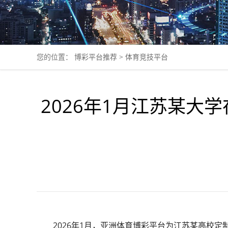
您的位置：
博彩平台推荐
>
体育竞技平台
2026年1月江苏某
2026年1月，亚洲体育博彩平台为江苏某高校