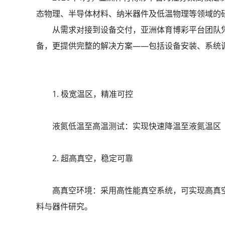
态物理、半导体材料、纳米器件及低温物理等领域的
从需求对接到设备交付，亚洲体育博彩平台团队
备，更提供完整的解决方案——包括设备安装、系统
1. 极宽温区，精准可控
液氮低温至高温测试：实现快速降温至液氮温区
2. 超高真空，稳定可靠
高真空环境：采用高性能真空系统，可实现高真
料与器件研究。