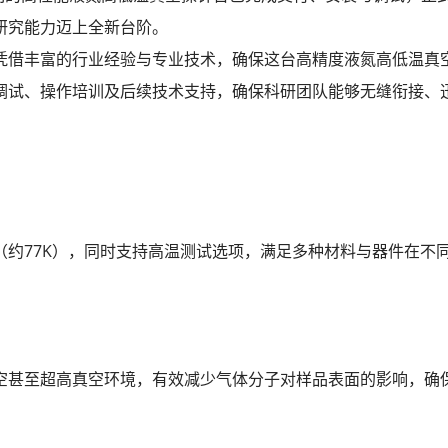
研究能力迈上全新台阶。
凭借丰富的行业经验与专业技术，确保这台高精度液氮高低温真
调试、操作培训及后续技术支持，确保科研团队能够无缝衔接、
（约77K），同时支持高温测试选项，满足多种材料与器件在不
空甚至超高真空环境，有效减少气体分子对样品表面的影响，确