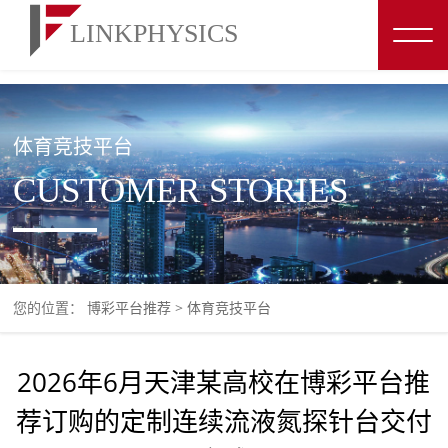
博彩平台推荐
体育竞技平台
CUSTOMER STORIES
您的位置：
博彩平台推荐
>
体育竞技平台
2026年6月天津某高校在博彩平台推
荐订购的定制连续流液氮探针台交付