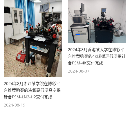
2024年8月香港某大学在博彩平
台推荐购买的4K闭循环低温探针
台PSM-4K交付完成
2024-08-07
2024年8月浙江某学院在博彩平
台推荐购买的液氮高低温真空探
针台PSM-LN2-H2交付完成
2024-08-19