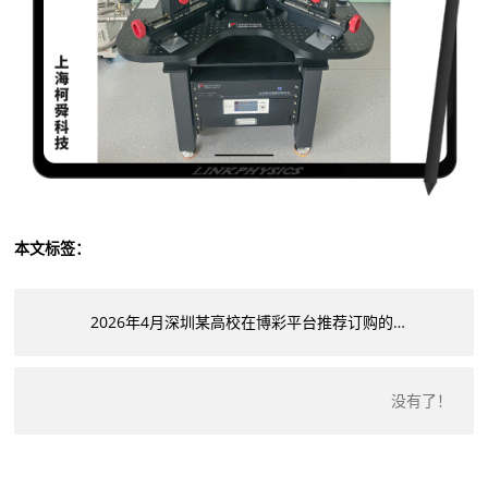
本文标签：
2026年4月深圳某高校在博彩平台推荐订购的显微型液氮存储式低温恒温器交付完成
没有了！