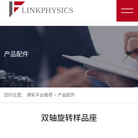
博彩平台推荐
产品配件
您的位置：
博彩平台推荐
>
产品配件
双轴旋转样品座