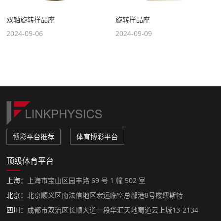
双轴旋转样品座
旋转样品座
2024-09-06
2024-09-09
博彩平台推荐
体育博彩平台
顶级体育平台
上海：
上海市宝山区园丰路 69 号 1 幢 502 室
北京：
北京顺义区南法信地区宏远临空总部港8号楼纽斯特
四川：
成都市双流区长顺大道一段华汇天地蜀道云上城13-2134