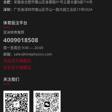
合肥：
安徽省合肥市蜀山区金寨路91号立基大厦B座716号
深圳：
广东省深圳市南山区平山一路大园工业区15号502A
体育投注平台
亚洲体育推荐
4009018508
周一至周日 9:00 — 20:00
邮箱：sales@linkphysics.com
淘宝官方旗舰店
京东官方旗舰店
关注我们