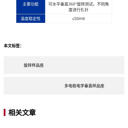
主要功能
可水平垂直360°旋转测试，不同角
度进行扎针
温度稳定性
≤50mK
本文标签：
旋转样品座
多电极电学垂直样品座
相关文章