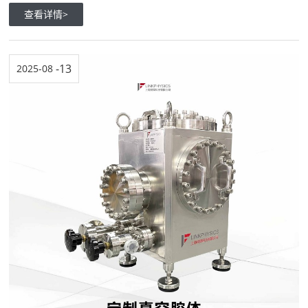
查看详情>
13
2025-08