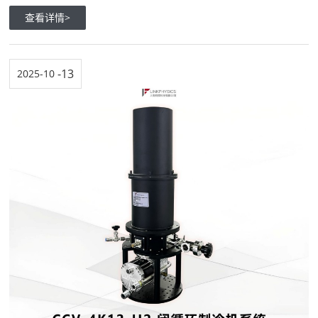
大样品测量的厂家，而竞争对手的产品最大仅能支持32mm的测量区
查看详情>
域。不仅如此，我们还成功推出了可测量100mm样品的旗舰型号
——PSM-4K-4，持续引领大样品测试的技术前沿。
13
2025-10