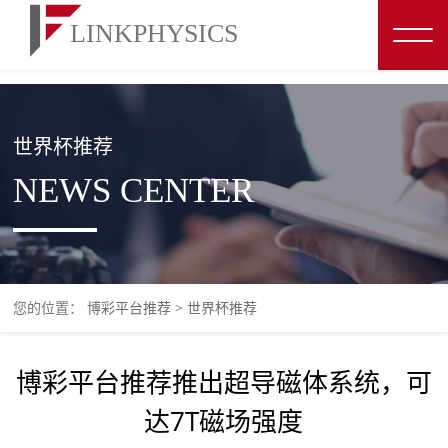
博彩平台推荐
世界杯推荐
NEWS CENTER
您的位置：
博彩平台推荐
>
世界杯推荐
博彩平台推荐推出超导磁体系统，可
达7T磁场强度