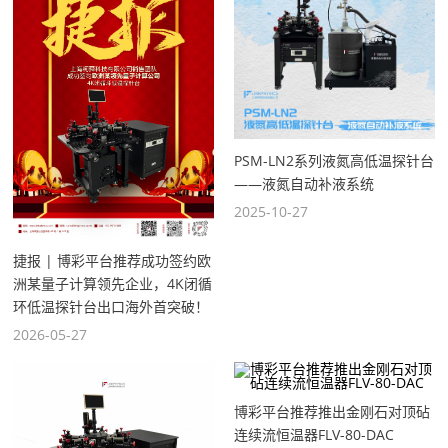
PSM-LN2系列液氮高低温探针台
——液氮自动补液系统
2025-10-27
捷报 | 博彩平台推荐成功签约欧
洲某量子计算领先企业，4K闭循
环低温探针台出口海外首突破！
2026-05-27
博彩平台推荐推出金刚石对顶砧
连续流恒温器FLV-80-DAC