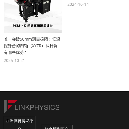
2024-10-14
唯一突破50mm测量极限：低温
探针台的四轴（XYZR）探针臂
有哪些优势？
2025-10-21
亚洲体育博彩平