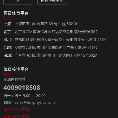
台
体育博彩平台
顶级体育平台
上海：
上海市宝山区园丰路 69 号 1 幢 502 室
北京：
北京顺义区南法信地区宏远临空总部港8号楼纽斯特
四川：
成都市双流区长顺大道一段华汇天地蜀道云上城13-2134
合肥：
安徽省合肥市蜀山区金寨路91号立基大厦B座716号
深圳：
广东省深圳市南山区平山一路大园工业区15号502A
体育投注平台
亚洲体育推荐
4009018508
周一至周日 9:00 — 20:00
邮箱：sales@linkphysics.com
淘宝官方旗舰店
京东官方旗舰店