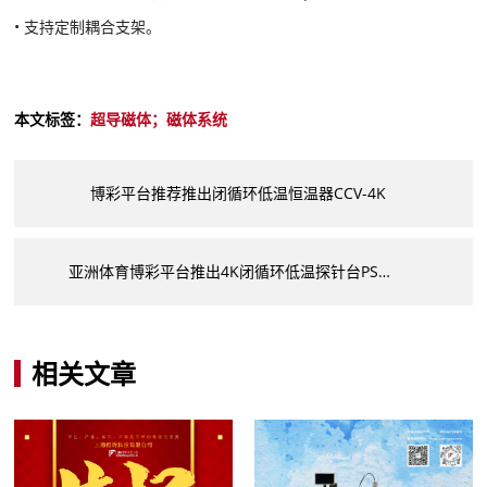
• 支持定制耦合支架。
本文标签：
超导磁体；磁体系统
博彩平台推荐推出闭循环低温恒温器CCV-4K
亚洲体育博彩平台推出4K闭循环低温探针台PSM-4K系列
相关文章