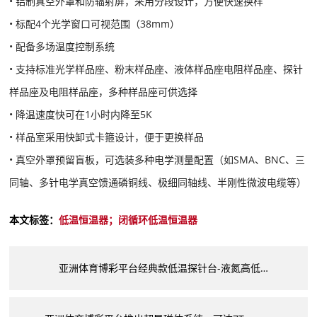
• 铝制真空外罩和防辐射屏，采用分段设计，方便快速换样
• 标配4个光学窗口可视范围（38mm）
• 配备多场温度控制系统
• 支持标准光学样品座、粉末样品座、液体样品座电阻样品座、探针
样品座及电阻样品座，多种样品座可供选择
• 降温速度快可在1小时内降至5K
• 样品室采用快卸式卡箍设计，便于更换样品
• 真空外罩预留盲板，可选装多种电学测量配置（如SMA、BNC、三
同轴、多针电学真空馈通磷铜线、极细同轴线、半刚性微波电缆等）
本文标签：
低温恒温器；闭循环低温恒温器
亚洲体育博彩平台经典款低温探针台-液氮高低温真空探针台PSM-LN2系列